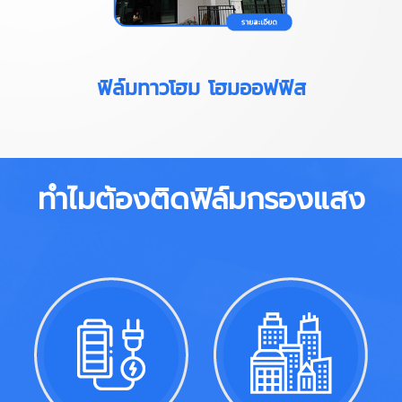
ฟิล์มทาวโฮม โฮมออฟฟิส
ทำไมต้องติดฟิล์มกรองแสง