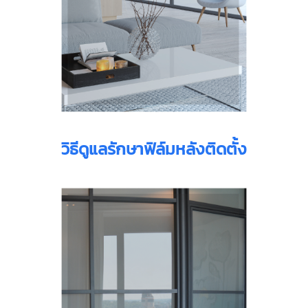
วิธีดูแลรักษาฟิล์มหลังติดตั้ง