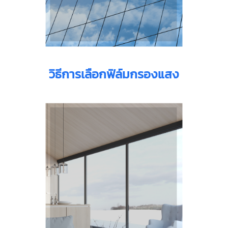
วิธีการเลือกฟิล์มกรองแสง