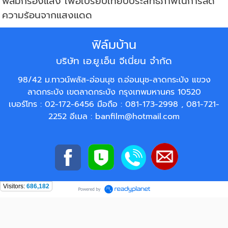
ฟิล์มกรองแสง เพื่อเปรียบเทียบประสิทธิภาพในการลด
ความร้อนจากแสงแดด
ฟิล์มบ้าน
บริษัท เอ.ยู.เอ็น จีเนี่ยน จำกัด
98/42 ม.ทาวน์พลัส-อ่อนนุช ถ.อ่อนนุช-ลาดกระบัง แขวง
ลาดกระบัง เขตลาดกระบัง กรุงเทพมหานคร 10520
เบอร์โทร :
02-172-6456
มือถือ :
081-173-2998
,
081-721-
2252
อีเมล :
banfilm@hotmail.com
Visitors:
686,182