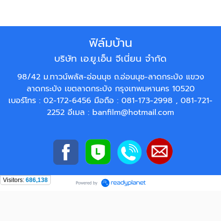
ฟิล์มบ้าน
บริษัท เอ.ยู.เอ็น จีเนี่ยน จำกัด
98/42 ม.ทาวน์พลัส-อ่อนนุช ถ.อ่อนนุช-ลาดกระบัง แขวง
ลาดกระบัง เขตลาดกระบัง กรุงเทพมหานคร 10520
เบอร์โทร :
02-172-6456
มือถือ :
081-173-2998
,
081-721-
2252
อีเมล :
banfilm@hotmail.com
Visitors:
686,138